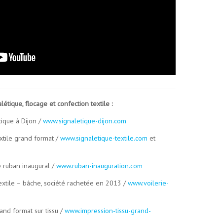
létique, flocage et confection textile :
tique à Dijon /
www.signaletique-dijon.com
extile grand format /
www.signaletique-textile.com
et
e ruban inaugural /
www.ruban-inauguration.com
textile – bâche, société rachetée en 2013 /
www.voilerie-
and format sur tissu /
www.impression-tissu-grand-