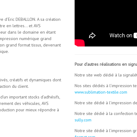
ve d’Eric DEBALLON. A sa création
tre en lettres… et AVS
seur dans le domaine en étant
impression numérique grand
ion grand format tissus, devenant
ique.
Pour d’autres réalisations en signa
Notre site web dédié à la signalé
ivés, créatifs et dynamiques dont
Nos sites dédiés à l’impression t
action du client.
www.sublimation-textile.com
’un important stocks d’adhésifs,
Notre site dédié à l’impression d
rement des véhicules, AVS
oduction pour mieux répondre à
Notre site dédié à la confection 
sully.com
Notre site dédié à l’impression gr