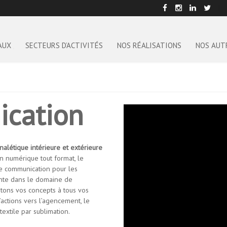
AUX
SECTEURS D’ACTIVITÉS
NOS RÉALISATIONS
NOS AUT
cation
alétique intérieure et extérieure
on numérique tout format, le
de communication pour les
ointe dans le domaine de
ptons vos concepts à tous vos
actions vers l’agencement, le
extile par sublimation.